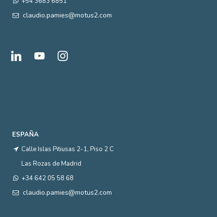
+54 3683 6851
claudio.pamies@motus2.com
linkedin
youtube
instagram
.
ESPAÑA
Calle Islas Pitiusas 2-1, Piso 2 C
Las Rozas de Madrid
+34 642 05 58 68
claudio.pamies@motus2.com