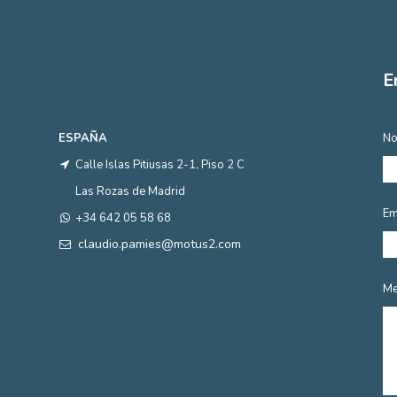
.
E
ESPAÑA
No
Calle Islas Pitiusas 2-1, Piso 2 C
Las Rozas de Madrid
Em
+34 642 05 58 68
claudio.pamies@motus2.com
Me