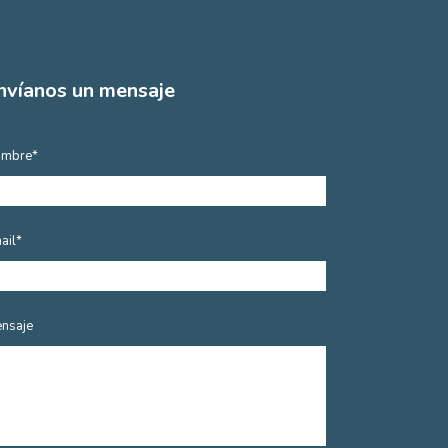
nvíanos un mensaje
mbre*
ail*
nsaje